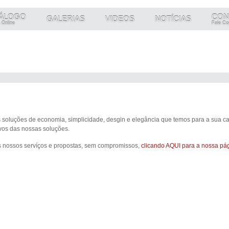
ÁLOGO
CON
GALERIAS
VIDEOS
NOTÍCIAS
 Online
Fale Co
 soluções de economia, simplicidade, desgin e elegância que temos para a sua 
vos das nossas soluções.
 nossos servíços e propostas, sem compromissos,
clicando AQUI para a nossa pá