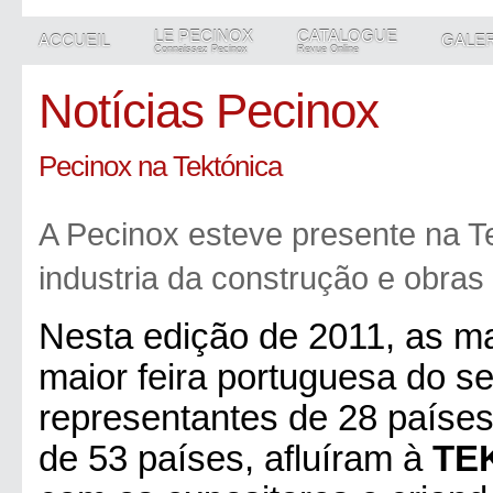
LE PECINOX
CATALOGUE
ACCUEIL
GALER
Connaissez Pecinox
Revue Online
Notícias Pecinox
Pecinox na Tektónica
A Pecinox esteve presente na Te
industria da construção e obras 
Nesta edição de 2011, as m
maior feira portuguesa do s
representantes de 28 países.
de 53 países, afluíram à
TE