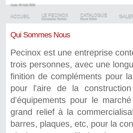
Jeudi, 06 Août 2026
LE PECINOX
CATALOGUE
ACCUEIL
GALER
Connaissez Pecinox
Revue Online
Qui Sommes Nous
Pecinox est une entreprise con
trois personnes, avec une long
finition de compléments pour la
pour l'aire de la constructi
d'équipements pour le marché d
grand relief à la commercialisa
barres, plaques, etc, pour la co