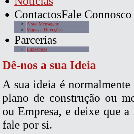
Notícias
Contactos
Fale Connosco
A sua Mensagem
Mapas e Direcções
Parcerias
Luxestores
Dê-nos
a sua Ideia
A sua ideia é normalment
plano de construção ou me
ou Empresa, e deixe que a 
fale por si.