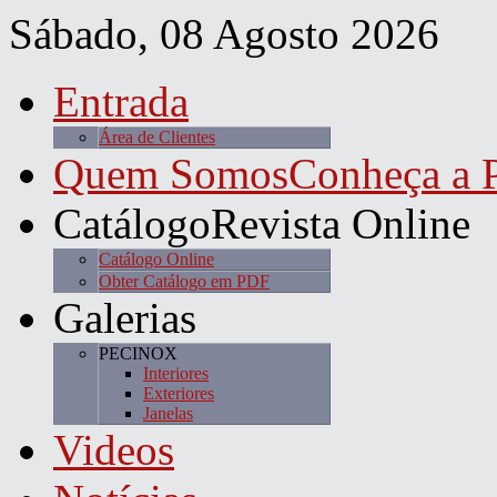
Sábado, 08 Agosto 2026
Entrada
Área de Clientes
Quem Somos
Conheça a
Catálogo
Revista Online
Catálogo Online
Obter Catálogo em PDF
Galerias
PECINOX
Interiores
Exteriores
Janelas
Videos