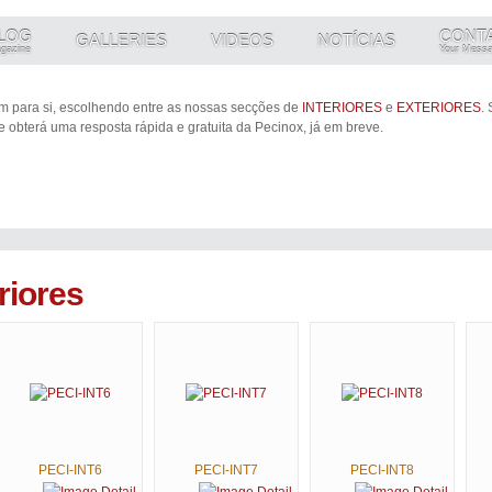
LOG
CONT
GALLERIES
VIDEOS
NOTÍCIAS
agazine
Your Mess
 para si, escolhendo entre as nossas secções de
INTERIORES
e
EXTERIORES
.
 e obterá uma resposta rápida e gratuita da Pecinox, já em breve.
riores
PECI-INT6
PECI-INT7
PECI-INT8