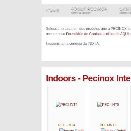
ABOUT PECINOX
CATA
HOME
Know us Better!
Online M
Seleccione cada um dos produtos que a PECINOX tem
use o nosso
Formulário de Contactos clicando AQUI
,
Imagens: uma cortesia da IND.I.A.
Indoors - Pecinox Inte
PECI-INT4
PECI-INT5