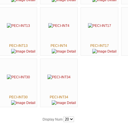
PECI-INT13
PECI-INT4
PECI-INT17
PECI-INT30
PECI-INT34
Display Num