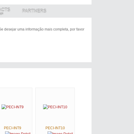
ACTS
PARTNERS
age
 Se desejar uma informação mais completa, por favor
PECI-INT9
PECI-INT10